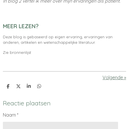
In blog 2 vertel ik meer over mijn ervaringen als patiënt.
MEER LEZEN?
Deze blog is gebaseerd op eigen ervaring, ervaringen van
anderen, artikelen en wetenschappelijke literatuur.
Zie bronnenlijst
Volgende
»
D
D
S
D
e
e
h
e
l
e
a
l
e
l
r
e
Reactie plaatsen
n
e
n
Naam *