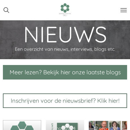
Ga
direct
naar
NIEUWS
de
hoofdinhoud
Een overzicht van nieuws, interviews, blogs etc.
Meer lezen? Bekijk hier onze laatste blogs
Inschrijven voor de nieuwsbrief? Klik hier!
15 nov 2024
12 sep 2024