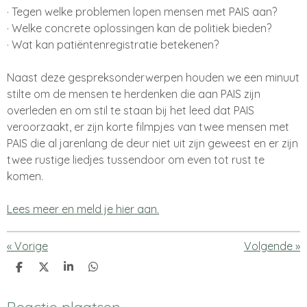
· Tegen welke problemen lopen mensen met PAIS aan
?
· Welke concrete oplossingen kan de politiek bieden
?
· Wat kan patiëntenregistratie betekenen
?
Naast deze gespreksonderwerpen houden we een minuut
stilte om de mensen te herdenken die aan PAIS zijn
overleden en om stil te staan bij het leed dat PAIS
veroorzaakt
, er zijn korte filmpjes van twee mensen met
PAIS die al jarenlang de deur niet uit zijn geweest en er zijn
twee rustige liedjes tussendoor om even tot rust te
komen
.
Lees meer en meld je hier aan.
«
Vorige
Volgende
»
D
D
S
D
e
e
h
e
l
e
a
l
e
l
r
e