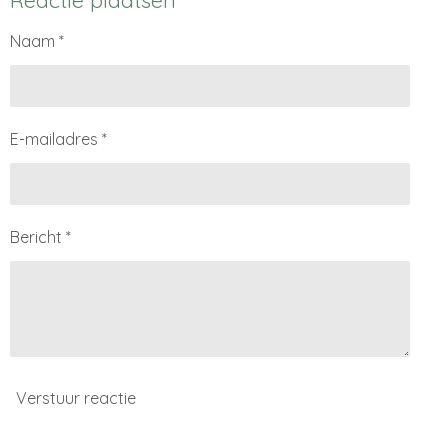
Reactie plaatsen
n
e
n
Naam *
E-mailadres *
Bericht *
Verstuur reactie