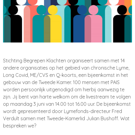
Stichting Begrepen Klachten organiseert samen met 14
andere organisaties op het gebied van chronische Lyme
,
Long Covid
, ME
/CVS en Q
-koorts
, een bijeenkomst in het
gebouw van de Tweede Kamer
. 100 mensen met PAIS
worden persoonlijk uitgenodigd om hierbij aanwezig te
zijn
. Jij bent van harte welkom om de livestream te volgen
op maandag 3 juni van
1
4
.00 tot
1
6
.00 uur
. De bijeenkomst
wordt gepresenteerd door Lymefonds
-directeur Fred
Verdult samen met Tweede
-Kamerlid Julian Bushoff
. Wat
bespreken we
?