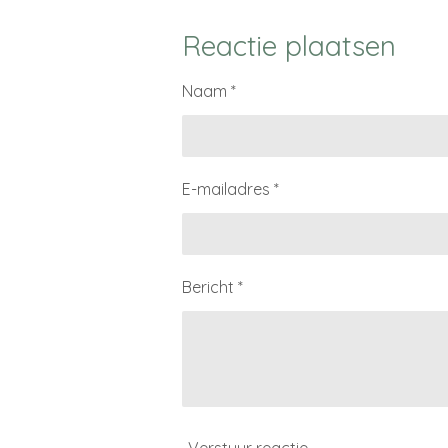
e
e
h
l
e
a
e
l
r
Reactie plaatsen
n
e
Naam *
E-mailadres *
Bericht *
Verstuur reactie