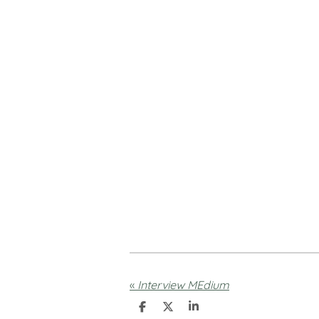
«
Interview MEdium
D
D
S