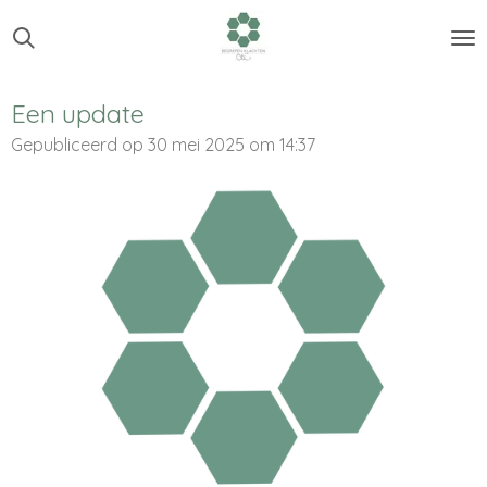
Ga
direct
naar
de
Een update
hoofdinhoud
Gepubliceerd op 30 mei 2025 om 14:37