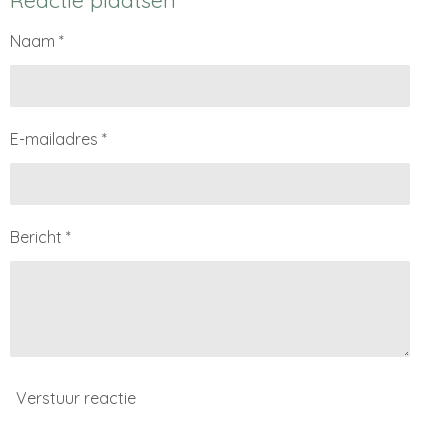
Reactie plaatsen
n
e
n
Naam *
E-mailadres *
Bericht *
Verstuur reactie