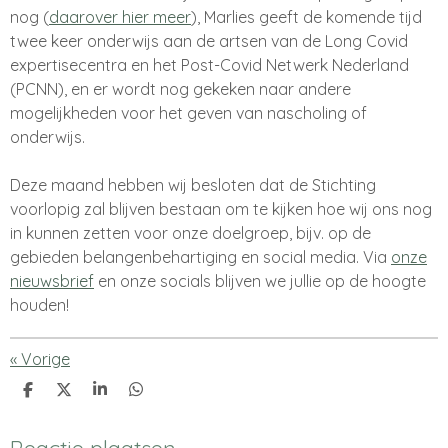
nog (
daarover hier meer
), Marlies geeft de komende tijd
twee keer onderwijs aan de artsen van de Long Covid
expertisecentra en het Post-Covid Netwerk Nederland
(PCNN), en er wordt nog gekeken naar andere
mogelijkheden voor het geven van nascholing of
onderwijs.
Deze maand hebben wij besloten dat de Stichting
voorlopig zal blijven bestaan om te kijken hoe wij ons nog
in kunnen zetten voor onze doelgroep, bijv. op de
gebieden belangenbehartiging en social media. Via
onze
nieuwsbrief
en onze socials blijven we jullie op de hoogte
houden!
«
Vorige
D
D
S
D
e
e
h
e
l
e
a
l
e
l
r
e