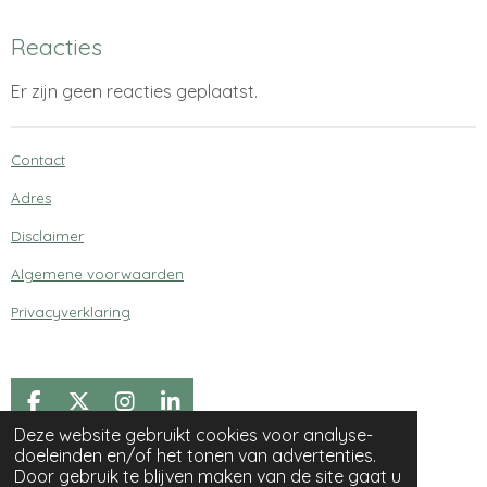
Reacties
Er zijn geen reacties geplaatst.
Contact
Adres
Disclaimer
Algemene voorwaarden
Privacyverklaring
F
X
I
L
a
n
i
Deze website gebruikt cookies voor analyse-
© 2021 - 2026 Begrepen Klachten
c
s
n
doeleinden en/of het tonen van advertenties.
Powered by
JouwWeb
e
t
k
Door gebruik te blijven maken van de site gaat u