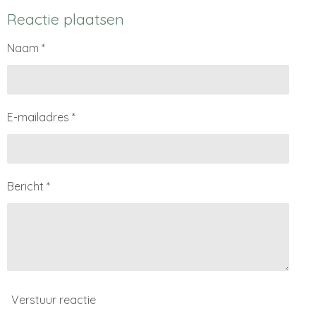
l
e
a
l
e
l
r
e
Reactie plaatsen
n
e
n
Naam *
E-mailadres *
Bericht *
Verstuur reactie