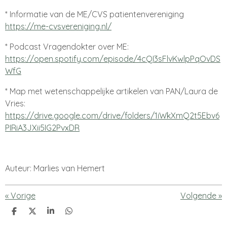
* Informatie van de ME/CVS patientenvereniging
https://me-cvsvereniging.nl/
* Podcast Vragendokter over ME:
https://open.spotify.com/episode/4cQI3sFlvKwlpPqOvDS
WfG
* Map met wetenschappelijke artikelen van PAN/Laura de
Vries:
https://drive.google.com/drive/folders/1iWkXmQ2t5Ebv6
PIRiA3JXii5IG2PvxDR
Auteur: Marlies van Hemert
«
Vorige
Volgende
»
D
D
S
D
e
e
h
e