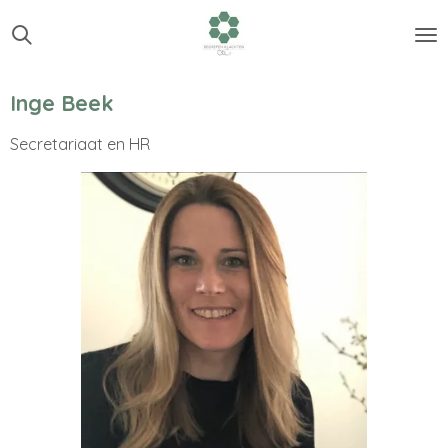
Ga
direct
naar
de
Inge Beek
hoofdinhoud
Secretariaat en HR