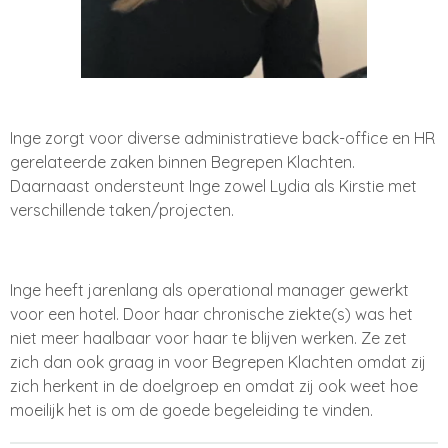
Inge zorgt voor diverse administratieve back-office en HR
gerelateerde zaken binnen Begrepen Klachten.
Daarnaast ondersteunt Inge zowel Lydia als Kirstie met
verschillende taken/projecten.
Inge heeft jarenlang als operational manager gewerkt
voor een hotel. Door haar chronische ziekte(s) was het
niet meer haalbaar voor haar te blijven werken. Ze zet
zich dan ook graag in voor Begrepen Klachten omdat zij
zich herkent in de doelgroep en omdat zij ook weet hoe
moeilijk het is om de goede begeleiding te vinden.