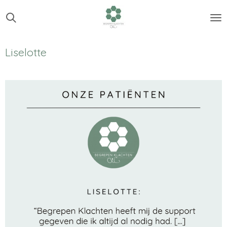
Ga
direct
naar
de
Liselotte
hoofdinhoud