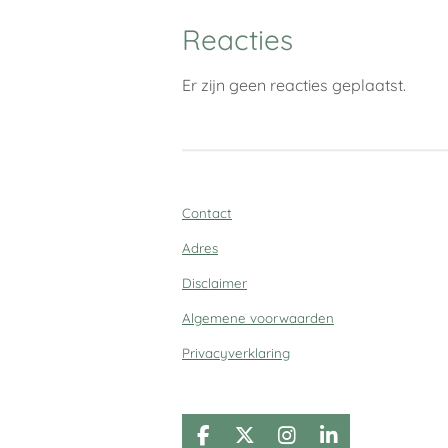
Reacties
Er zijn geen reacties geplaatst.
Contact
Adres
Disclaimer
Algemene voorwaarden
Privacyverklaring
F
X
I
L