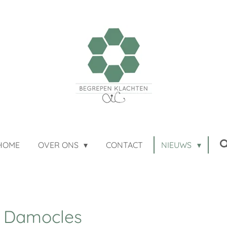
HOME
OVER ONS
CONTACT
NIEUWS
d Damocles