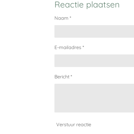
e
l
r
Reactie plaatsen
n
e
Naam *
E-mailadres *
Bericht *
Verstuur reactie