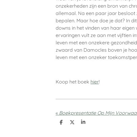
onzekerheden zijn een bron van chr
allemaal. Na een paar jaar besloot z
bepalen. Maar hoe doe je dat? In dit
downs in het vinden van haar eigen 
ervaringen vult ze aan met vijftien
leven met een onzekere gezondheid.
zwaard van Damocles boven je hoof
leven met een onzeker toekomstperspe
Koop het boek
hier
!
«
Boekpresentatie Op Mijn Voorwa
D
D
S
e
e
h
l
e
a