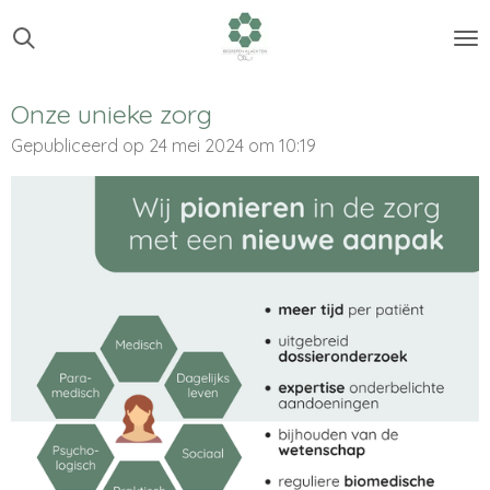
Ga
direct
naar
de
Onze unieke zorg
hoofdinhoud
Gepubliceerd op 24 mei 2024 om 10:19