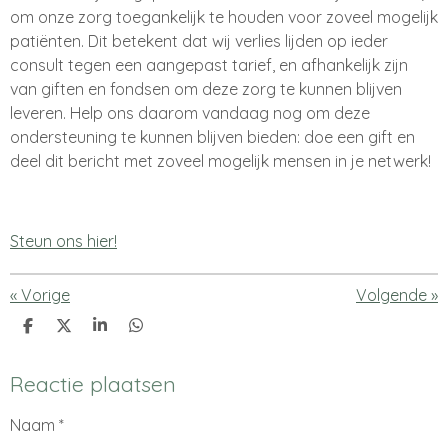
om onze zorg toegankelijk te houden voor zoveel mogelijk
patiënten. Dit betekent dat wij verlies lijden op ieder
consult tegen een aangepast tarief, en afhankelijk zijn
van giften en fondsen om deze zorg te kunnen blijven
leveren. Help ons daarom vandaag nog om deze
ondersteuning te kunnen blijven bieden: doe een gift en
deel dit bericht met zoveel mogelijk mensen in je netwerk!
Steun ons hier!
«
Vorige
Volgende
»
D
D
S
D
e
e
h
e
l
e
a
l
e
l
r
e
Reactie plaatsen
n
e
n
Naam *