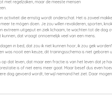
elpt met regelzaken
, maar de meeste mensen
een
.
en activiteit die ernstig wordt onderschat
. Het is zoveel makke
ts meer te mógen doen
. Je zou willen revalideren
, sporten
, kno
en extreem uitgeput en ziek lichaam
, te wachten tot de dag ov
et kunnen
, dat vraagt onnoemelijk veel van een mens
.
gen in bed, dat zou ik niet kunnen hoor, ik zou gek worden!”
n was nooit een keuze, dit trainingsschema is niet geboren ui
jn op dat leven, dat maar een fractie is van het leven dat je h
restatie is of niet eens meer gaat. Maar besef dus even hoev
edere dag gevoerd wordt, terwijl niemand het ziet. Daar mog