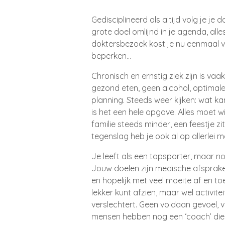
Gedisciplineerd als altijd volg je j
grote doel omlijnd in je agenda
, all
doktersbezoek kost je nu eenmaal ve
beperken
.
.
.
Chronisch en ernstig ziek zijn is vaa
gezond eten
, geen alcohol
, optimal
planning
. Steeds weer kijken
: wat ka
is het een hele opgave
. Alles moet w
familie steeds minder
, een feestje zi
tegenslag heb je ook al op allerlei 
Je leeft als een topsporter
, maar no
Jouw doelen zijn medische afsprak
en hopelijk met veel moeite af en toe
lekker kunt afzien
, maar wel activit
verslechtert
. Geen voldaan gevoel
, 
mensen hebben nog een ‘coach’ die