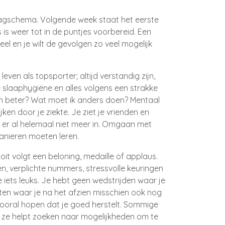
e dagschema
. Volgende week staat het eerste
es is weer tot in de puntjes voorbereid
. Een
el en je wilt de gevolgen zo veel mogelijk
k leven als topsporter
; altijd verstandig zijn
,
e slaaphygiëne en alles volgens een strakke
n beter
? Wat moet ik anders doen
? Mentaal
ijken door je ziekte
. Je ziet je vrienden en
t er al helemaal niet meer in
. Omgaan met
manieren moeten leren
.
oit volgt een beloning
, medaille of applaus
.
en
, verplichte nummers
, stressvolle keuringen
 iets leuks
. Je hebt geen wedstrijden waar je
eiten waar je na het afzien misschien ook nog
vooral hopen dat je goed herstelt
. Sommige
 ze helpt zoeken naar mogelijkheden om te