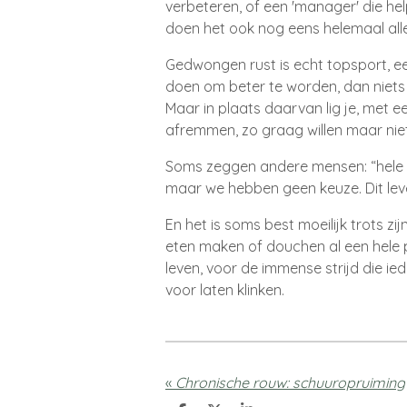
verbeteren
, of een
'manager
' die h
doen het ook nog eens helemaal all
Gedwongen rust is echt topsport
, e
doen om beter te worden
, dan nie
Maar in plaats daarvan lig je
, met e
afremmen
, zo graag willen maar ni
Soms zeggen andere mensen: “hele da
maar we hebben geen keuze. Dit leve
En het is soms best moeilijk trots zi
eten maken of douchen al een hele p
leven, voor de immense strijd die i
voor laten klinken.
«
Chronische rouw: schuuropruiming