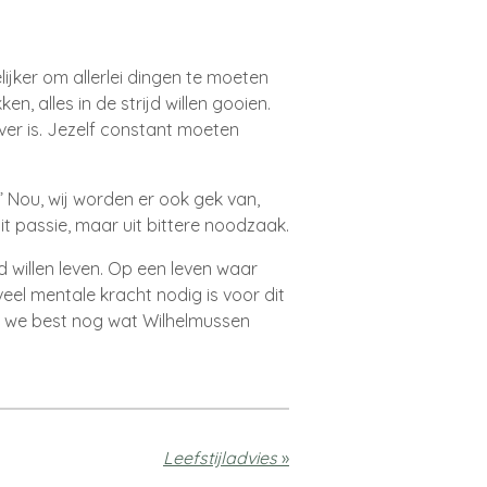
lijker om allerlei dingen te moeten
kken
, alles in de strijd willen gooien
.
er is
. Jezelf constant moeten
 Nou, wij worden er ook gek van,
t passie, maar uit bittere noodzaak.
ad willen leven. Op een leven waar
eel mentale kracht nodig is voor dit
en we best nog wat Wilhelmussen
Leefstijladvies
»