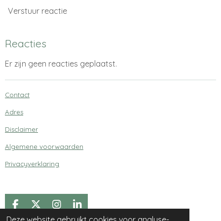
Verstuur reactie
Reacties
Er zijn geen reacties geplaatst.
Contact
Adres
Disclaimer
Algemene voorwaarden
Privacyverklaring
F
X
I
L
a
n
i
Deze website gebruikt cookies voor analyse-
© 2021 - 2026 Begrepen Klachten