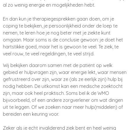
al zo weinig energie en mogelijkheden hebt
.
En dan kun je therapiegesprekken gaan doen
, om je
coping te bekijken
, je persoonlijkheid onder de loep te
nemen
, te leren hoe je nog beter met je ziekte kunt
omgaan
. Maar soms is de conclusie gewoon
: je doet het
hartstikke goed
, maar het is gewoon te veel
. Te ziek
, te
veel rouw
, te veel regeldingen
, te veel strijd
.
Wij bekijken daarom samen met de patiënt op welk
gebied er hulpvragen zijn
, waar energie lekt
, waar mensen
gefrustreerd over zijn
, waar ze
(als ze eerlijk zijn
) hulp bij
nodig hebben
. De uitkomst kan een medische zoektocht
zijn
, maar ook heel praktisch
. Soms bel ik de WMO
bijvoorbeeld
, of een andere zorgverlener om wat dingen
uit te leggen
. Of we zoeken naar meer hulp
(middelen
) of
bereiden een keuring voor
.
Zeker als je echt invaliderend ziek bent en heel weinig